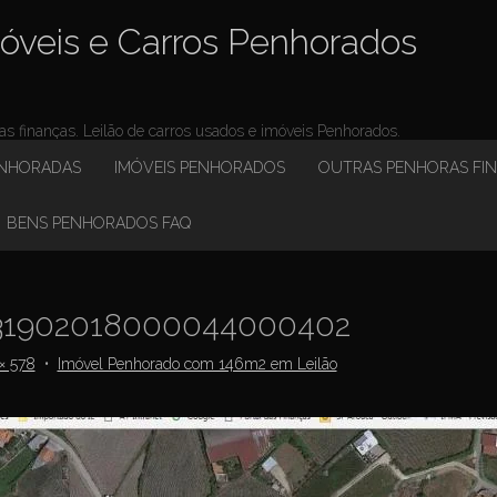
óveis e Carros Penhorados
 finanças. Leilão de carros usados e imóveis Penhorados.
ENHORADAS
IMÓVEIS PENHORADOS
OUTRAS PENHORAS FI
BENS PENHORADOS FAQ
1902018000044000402
× 578
•
Imóvel Penhorado com 146m2 em Leilão