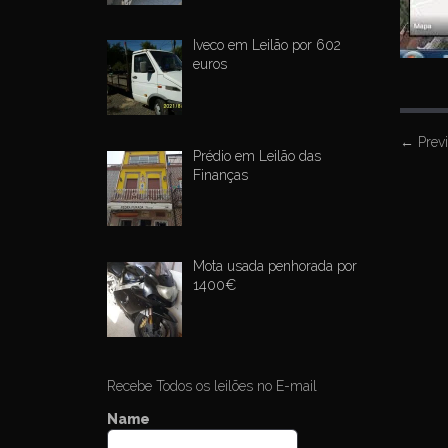
Iveco em Leilão por 602
euros
P
←
Prev
Prédio em Leilão das
o
Finanças
s
t
n
Mota usada penhorada por
a
1400€
v
i
g
Recebe Todos os leilões no E-mail
a
t
Name