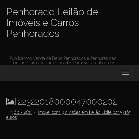
Penhorado Leilão de
Imóveis e Carros
Penhorados
Publicamos Venda de Bens Penhorados e Penhoras das
finanças. Leilão de carros usados e imóveis Penhorados.
M
S
K
A
I
I
P
T
N
O
22322018000047000202
M
C
O
E
•
360 × 480
•
Imóvel com 3 divisões em Leilão Licite por 57169
N
euros
N
T
E
U
N
T