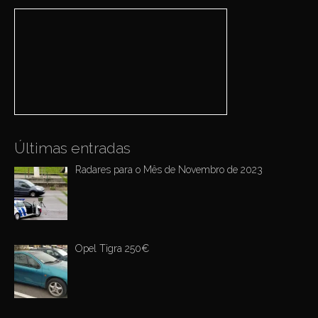
r
i
c
h
g
f
a
o
r
t
:
i
o
n
Últimas entradas
Radares para o Mês de Novembro de 2023
Opel Tigra 250€