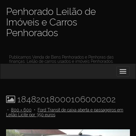
Penhorado Leilão de
Imóveis e Carros
Penhorados
Publicamos Venda de Bens Penhorados e Penhoras das
finanças. Leilão de carros usados e imóveis Penhorados.
M
S
K
A
I
I
P
T
N
O
18482018000106000202
M
C
O
E
•
800 × 600
•
Ford Transit de caixa aberta e passageiros em
N
Leilão Licite por 350 euros
N
T
E
U
N
T