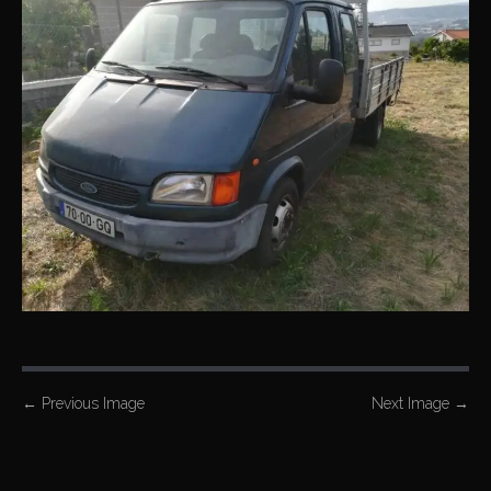
P
←
Previous Image
Next Image
→
o
s