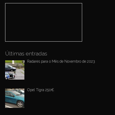
r
i
c
h
g
f
a
o
r
t
:
i
o
n
Últimas entradas
Radares para o Mês de Novembro de 2023
Opel Tigra 250€