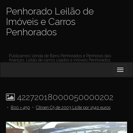
Penhorado Leilão de
Imóveis e Carros
Penhorados
Publicamos Venda de Bens Penhorados e Penhoras das
finanças. Leilão de carros usados e imóveis Penhorados.
M
S
K
A
I
I
P
T
N
O
42272018000050000202
M
C
O
E
•
800 × 450
•
Citroen C5 de 2003 Licite por 1540 euros
N
N
T
E
U
N
T