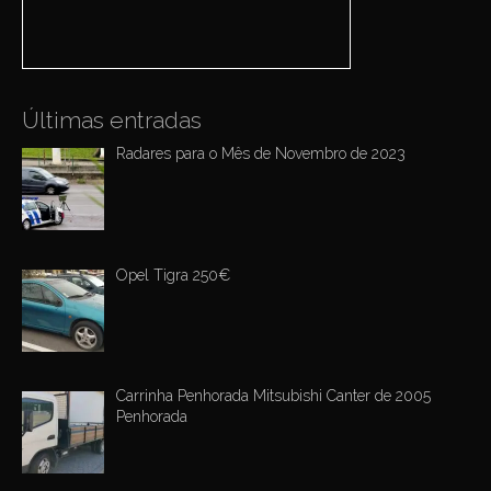
r
t
:
i
o
n
Últimas entradas
Radares para o Mês de Novembro de 2023
Opel Tigra 250€
Carrinha Penhorada Mitsubishi Canter de 2005
Penhorada