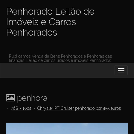
Penhorado Leilão de
Imóveis e Carros
Penhorados
Publicamos Venda de Bens Penhorados e Penhoras das
finanças. Leilão de carros usados e imóveis Penhorados.
M
S
K
A
I
I
P
T
N
O
penhora
M
C
O
E
•
768 × 1024
•
Chrysler PT Cruiser penhorado por 455 euros
N
N
T
E
U
N
T