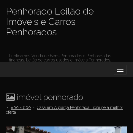
Penhorado Leilão de
Imóveis e Carros
Penhorados
Publicamos Venda de Bens Penhorados e Penhoras das
finanças. Leilão de carros usados e imóveis Penhorados.
M
S
K
A
I
I
P
T
N
O
imóvel penhorado
M
C
O
E
•
800 × 600
•
Casa em Alpiarça Penhorada Licite pela melhor
N
oferta
N
T
E
U
N
T