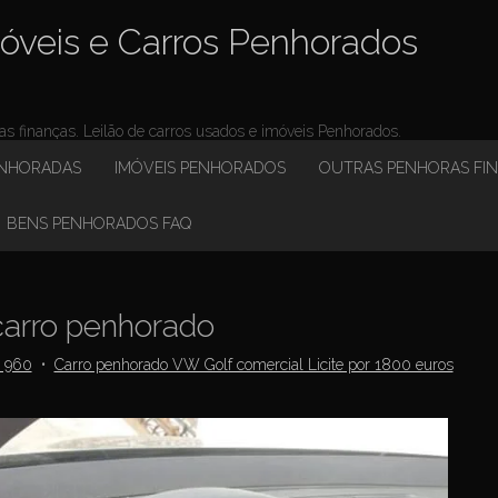
óveis e Carros Penhorados
 finanças. Leilão de carros usados e imóveis Penhorados.
ENHORADAS
IMÓVEIS PENHORADOS
OUTRAS PENHORAS FI
BENS PENHORADOS FAQ
arro penhorado
× 960
•
Carro penhorado VW Golf comercial Licite por 1800 euros