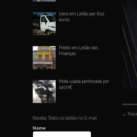
Iveco em Leilão por 602
euros
Prédio em Leilão das
Finanças
Mota usada penhorada por
1400€
P
←
Prev
Recebe Todos os leilões no E-mail
o
Name
s