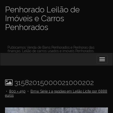
Penhorado Leilão de
Imóveis e Carros
Penhorados
Publicamos Venda de Bens Penhorados e Penhoras das
finanças. Leilão de carros usados e imóveis Penhorados.
M
S
K
A
I
I
P
T
N
O
31582015000021000202
M
C
O
E
•
800 × 450
•
Bmw Série 1 a gasóleo em Leilão Licite por 6888
N
euros
N
T
E
U
N
T