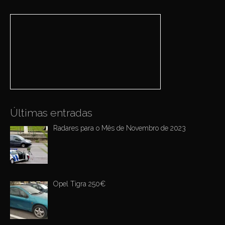
a
v
r
i
c
h
g
f
a
o
r
t
:
i
o
n
Últimas entradas
Radares para o Mês de Novembro de 2023
Opel Tigra 250€