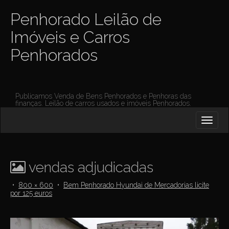
Penhorado Leilão de
Imóveis e Carros
Penhorados
Publicamos Venda de Bens Penhorados e Penhoras das
finanças. Leilão de carros usados e imóveis Penhorados.
M
S
K
A
I
I
P
T
N
O
vendas adjudicadas
M
C
O
E
•
800 × 600
•
Bem Penhorado Hyundai de Mercadorias licite
N
por 125 euros
N
T
E
U
N
T