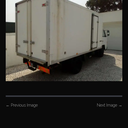
P
←
Previous Image
Next Image
→
o
s