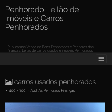
Penhorado Leilão de
Imóveis e Carros
Penhorados
Publicamos Venda de Bens Penhorados e Penhoras das
finanças. Leilão de carros usados e imóveis Penhorados.
M
S
K
A
I
I
P
T
N
O
carros usados penhorados
M
C
O
E
•
400 × 300
•
Audi A4 Penhorado Finanças
N
N
T
E
U
N
T